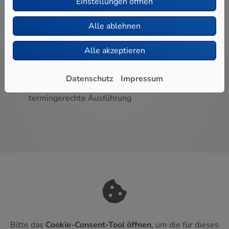
Einstellungen öffnen
Installation und Service durch Profis
Alle ablehnen
Vom Schornsteinfeger zum Elektriker: Wir
Alle akzeptieren
koordinieren alle Gewerke für Sie
Ihre Öl- oder Gasheizung wird individuell auf Ihr
Gebäude abgestimmt
Datenschutz
Impressum
Wir versprechen eine sorgfältige und
termingerechte Ausführung
Bitte das
Cookie-Consent-Tool öffnen
, um die für dieses